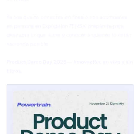
Ya sea que te conectes en línea o nos acompañes
en persona en Expedition FEMSA, prepárate para
descubrir lo que viene y conocer a quienes lo están
haciendo posible.
Product Demo Day 2025 — Innovación, en vivo y sin
filtros.