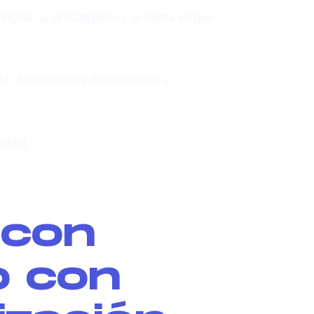
 logística, el transporte y la forma en que
.
 la IA en cadenas de suministro e
able)
 con
o con