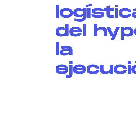
logístic
del hyp
la
ejecuci