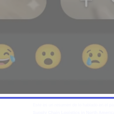
Este es un resumen de lo hablado en el p
Supply Chain Logistics in North Americ