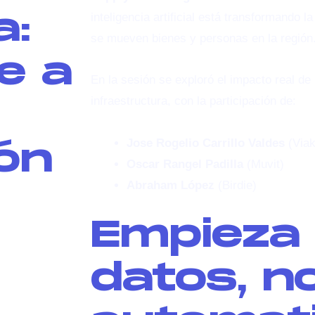
a:
inteligencia artificial está transformando la
se mueven bienes y personas en la región
e a
En la sesión se exploró el impacto real de
infraestructura, con la participación de:
Jose Rogelio Carrillo Valdes
(Viak
ón
Oscar Rangel Padilla
(Muvit)
Abraham López
(Birdie)
Empieza
datos, n