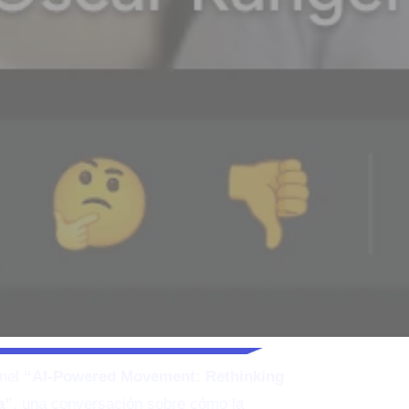
anel
“AI-Powered Movement: Rethinking
a”
, una conversación sobre cómo la