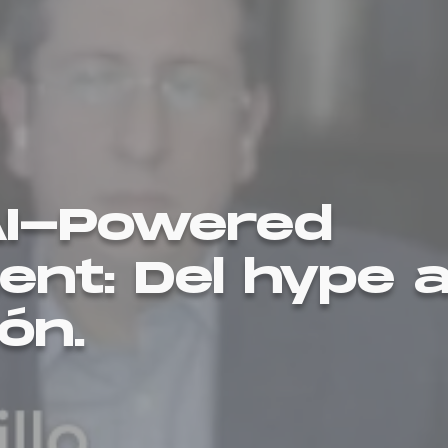
AI-Powered
nt: Del hype a
ón.