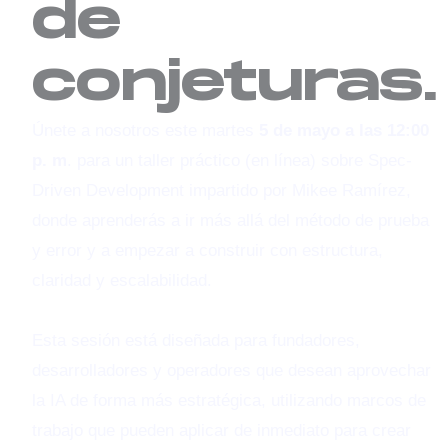
de
conjeturas.
Únete a nosotros este martes
5 de mayo a las 12:00
p. m
. para un taller práctico (en línea) sobre Spec-
Driven Development impartido por Mikee Ramírez,
donde aprenderás a ir más allá del método de prueba
y error y a empezar a construir con estructura,
claridad y escalabilidad.
Esta sesión está diseñada para fundadores,
desarrolladores y operadores que desean aprovechar
la IA de forma más estratégica, utilizando marcos de
trabajo que pueden aplicar de inmediato para crear